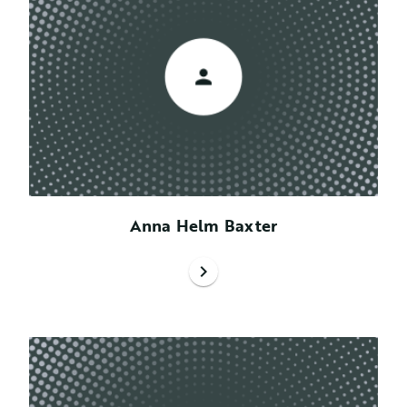
Anna Helm Baxter
chevron_right