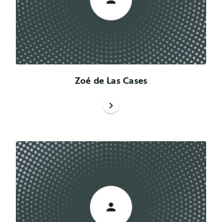
Zoé de Las Cases
chevron_right