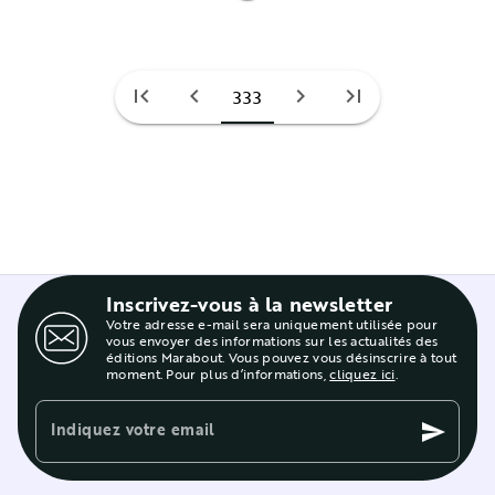
first_page
chevron_left
chevron_right
last_page
333
Inscrivez-vous à la newsletter
Votre adresse e-mail sera uniquement utilisée pour
vous envoyer des informations sur les actualités des
éditions Marabout. Vous pouvez vous désinscrire à tout
moment. Pour plus d’informations,
cliquez ici
.
Indiquez votre email
send