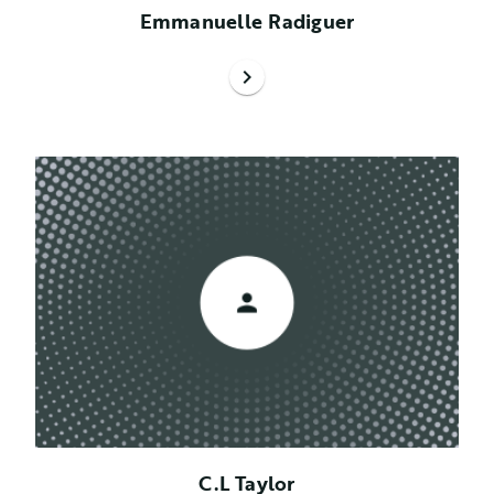
Emmanuelle Radiguer
chevron_right
C.L Taylor