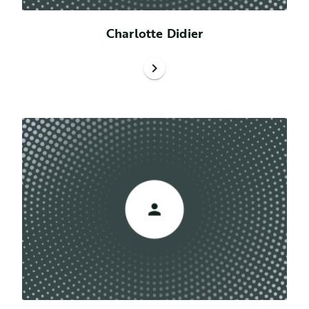
Charlotte Didier
chevron_right