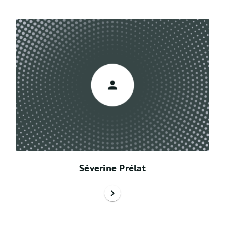
Séverine Prélat
chevron_right