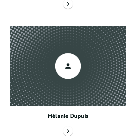
chevron_right
Mélanie Dupuis
chevron_right