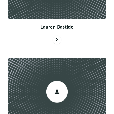
Lauren Bastide
chevron_right