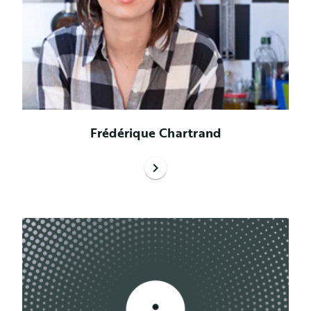
Frédérique Chartrand
chevron_right