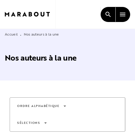
MENU
RECHERCHE
CONTENU
search
menu
PIED DE PAGE
Accueil
Nos auteurs à la une
•
Nos auteurs à la une
arrow_drop_down
ORDRE ALPHABÉTIQUE
arrow_drop_down
SÉLECTIONS