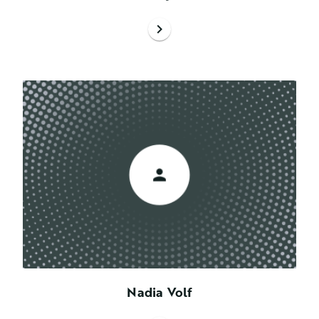
chevron_right
Nadia Volf