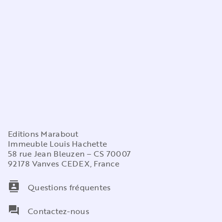
Editions Marabout
Immeuble Louis Hachette
58 rue Jean Bleuzen – CS 70007
92178 Vanves CEDEX, France
contacts
Questions fréquentes
question_answer
Contactez-nous