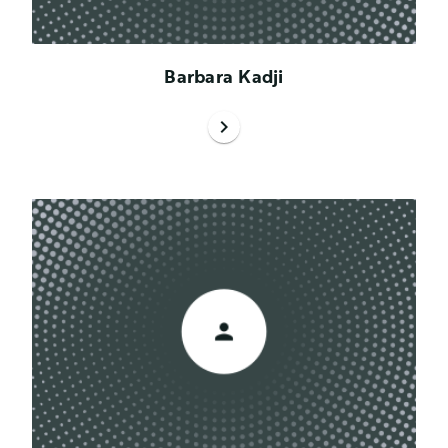
Barbara Kadji
chevron_right