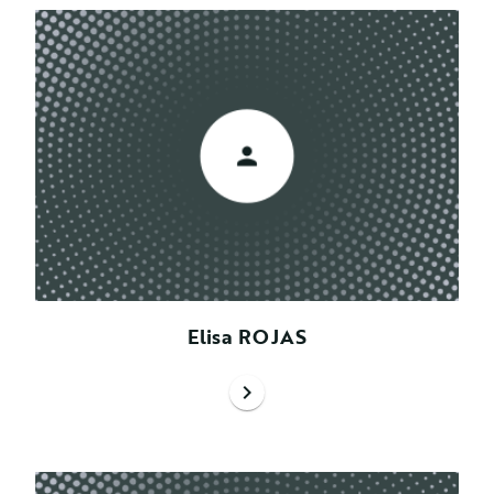
Elisa ROJAS
chevron_right