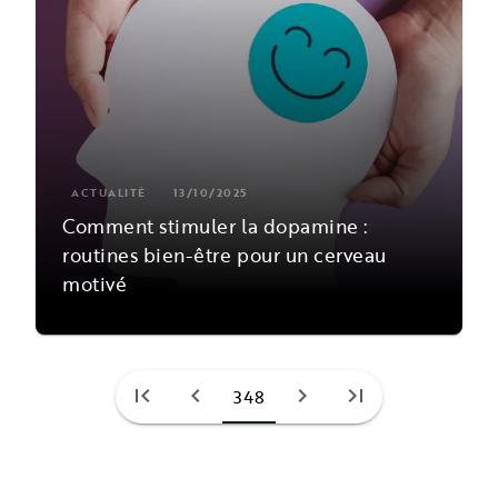
ACTUALITÉ
13/10/2025
Comment stimuler la dopamine :
routines bien-être pour un cerveau
motivé
first_page
chevron_left
chevron_right
last_page
348