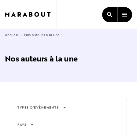
MENU
RECHERCHE
CONTENU
search
menu
PIED DE PAGE
Accueil
Nos auteurs à la une
•
Nos auteurs à la une
arrow_drop_down
TYPES D'ÉVÈNEMENTS
arrow_drop_down
PAYS