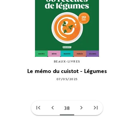
BEAUX-LIVRES
Le mémo du cuistot - Légumes
07/05/2025
first_page
chevron_left
chevron_right
last_page
38