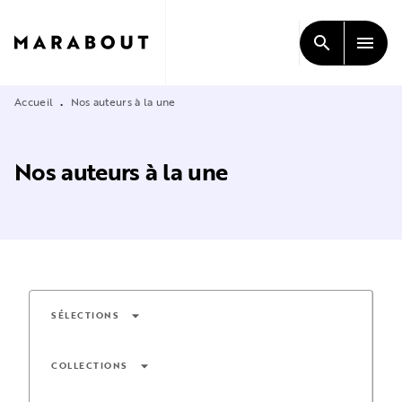
MENU
RECHERCHE
CONTENU
search
menu
PIED DE PAGE
Accueil
Nos auteurs à la une
•
Nos auteurs à la une
arrow_drop_down
SÉLECTIONS
arrow_drop_down
COLLECTIONS