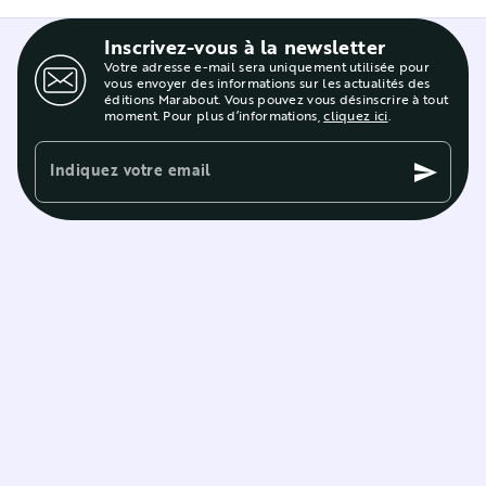
Inscrivez-vous à la newsletter
Votre adresse e-mail sera uniquement utilisée pour
vous envoyer des informations sur les actualités des
éditions Marabout. Vous pouvez vous désinscrire à tout
moment. Pour plus d’informations,
cliquez ici
.
Indiquez votre email
send