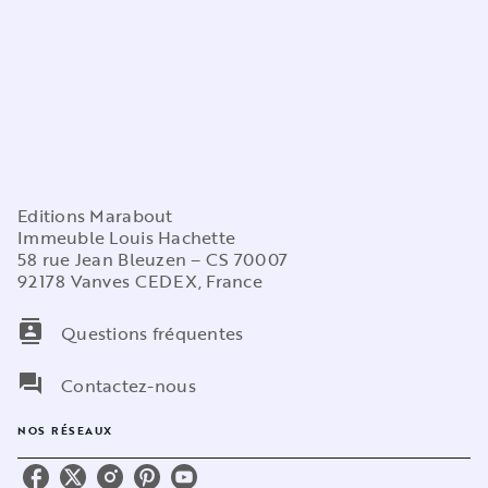
Editions Marabout
Immeuble Louis Hachette
58 rue Jean Bleuzen – CS 70007
92178 Vanves CEDEX, France
contacts
Questions fréquentes
question_answer
Contactez-nous
NOS RÉSEAUX