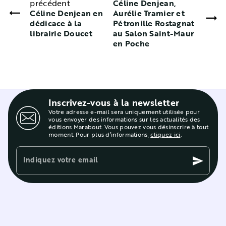
précédent
Céline Denjean,
Céline Denjean en
Aurélie Tramier et
dédicace à la
Pétronille Rostagnat
librairie Doucet
au Salon Saint-Maur
en Poche
Inscrivez-vous à la newsletter
Votre adresse e-mail sera uniquement utilisée pour
vous envoyer des informations sur les actualités des
éditions Marabout. Vous pouvez vous désinscrire à tout
moment. Pour plus d’informations,
cliquez ici
.
Indiquez votre email
send