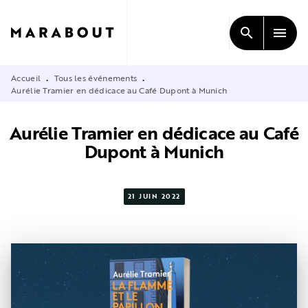
MENU
RECHERCHE
CONTENU
search
menu
PIED DE PAGE
Accueil
Tous les événements
•
•
Aurélie Tramier en dédicace au Café Dupont à Munich
Aurélie Tramier en dédicace au Café
Dupont à Munich
21 JUIN 2022