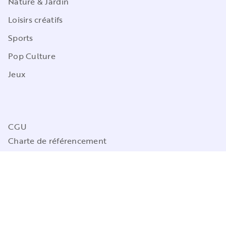
Nature & Jardin
Loisirs créatifs
Sports
Pop Culture
Jeux
CGU
Charte de référencement
Charte des Données Personnelles
Mentions légales
Engagement durable
Paramétrez vos préférences cookies