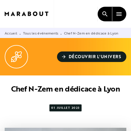
MENU
RECHERCHE
CONTENU
search
menu
PIED DE PAGE
Accueil
Tous les événements
Chef N-Zem en dédicace à Lyon
•
•
DÉCOUVRIR L'UNIVERS
arrow_forward
Chef N-Zem en dédicace à Lyon
01 JUILLET 2023