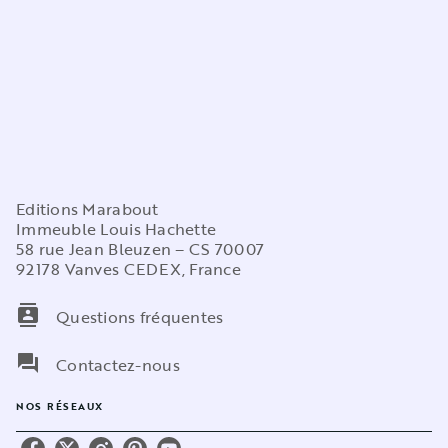
Editions Marabout
Immeuble Louis Hachette
58 rue Jean Bleuzen – CS 70007
92178 Vanves CEDEX, France
contacts
Questions fréquentes
question_answer
Contactez-nous
NOS RÉSEAUX