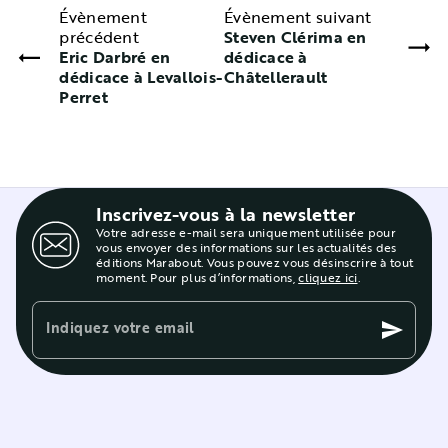
Évènement
Évènement suivant
précédent
Steven Clérima en
Eric Darbré en
dédicace à
dédicace à Levallois-
Châtellerault
Perret
Inscrivez-vous à la newsletter
Votre adresse e-mail sera uniquement utilisée pour
vous envoyer des informations sur les actualités des
éditions Marabout. Vous pouvez vous désinscrire à tout
moment. Pour plus d’informations,
cliquez ici
.
Indiquez votre email
send