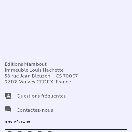
Editions Marabout
Immeuble Louis Hachette
58 rue Jean Bleuzen – CS 70007
92178 Vanves CEDEX, France
contacts
Questions fréquentes
question_answer
Contactez-nous
NOS RÉSEAUX