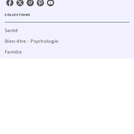
COLLECTIONS
Santé
Bien-être - Psychologie
Famille
Poche
Sciences Humaines
Cuisine
Marabulles
LABELS
Lifestyle & Papeterie