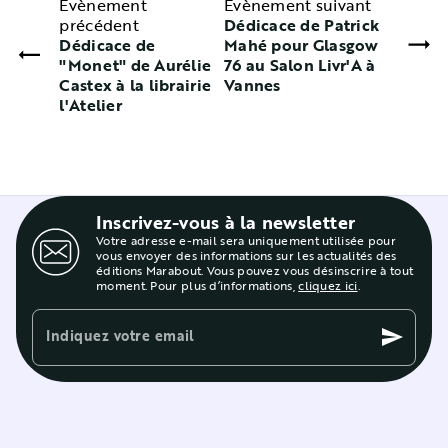
Évènement
Évènement suivant
précédent
Dédicace de Patrick
Dédicace de
Mahé pour Glasgow
"Monet" de Aurélie
76 au Salon Livr'A à
Castex à la librairie
Vannes
l'Atelier
Inscrivez-vous à la newsletter
Votre adresse e-mail sera uniquement utilisée pour
vous envoyer des informations sur les actualités des
éditions Marabout. Vous pouvez vous désinscrire à tout
moment. Pour plus d’informations,
cliquez ici
.
Indiquez votre email
send