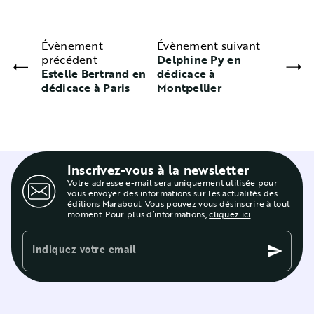
Évènement
Évènement suivant
précédent
Delphine Py en
Estelle Bertrand en
dédicace à
dédicace à Paris
Montpellier
Inscrivez-vous à la newsletter
Votre adresse e-mail sera uniquement utilisée pour
vous envoyer des informations sur les actualités des
éditions Marabout. Vous pouvez vous désinscrire à tout
moment. Pour plus d’informations,
cliquez ici
.
Indiquez votre email
send