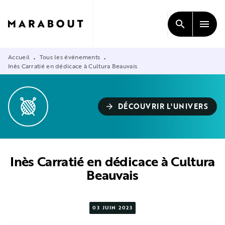
MENU
RECHERCHE
CONTENU
search
menu
PIED DE PAGE
Accueil
Tous les événements
•
•
Inès Carratié en dédicace à Cultura Beauvais
DÉCOUVRIR L'UNIVERS
arrow_forward
Inès Carratié en dédicace à Cultura
Beauvais
03 JUIN 2023