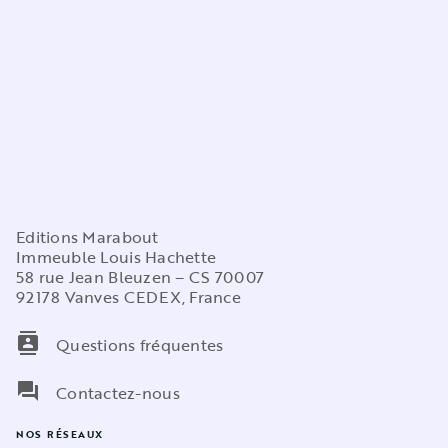
Editions Marabout
Immeuble Louis Hachette
58 rue Jean Bleuzen – CS 70007
92178 Vanves CEDEX, France
contacts
Questions fréquentes
question_answer
Contactez-nous
NOS RÉSEAUX