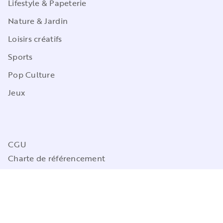
Lifestyle & Papeterie
Nature & Jardin
Loisirs créatifs
Sports
Pop Culture
Jeux
CGU
Charte de référencement
Charte des Données Personnelles
Mentions légales
Engagement durable
Paramétrez vos préférences cookies