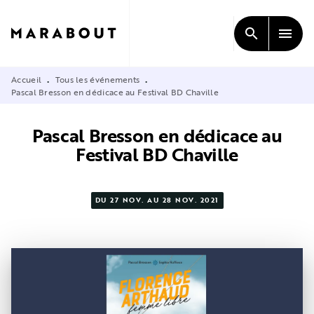
MENU
RECHERCHE
CONTENU
search
menu
PIED DE PAGE
Accueil
Tous les événements
•
•
Pascal Bresson en dédicace au Festival BD Chaville
Pascal Bresson en dédicace au
Festival BD Chaville
DU 27 NOV. AU 28 NOV. 2021