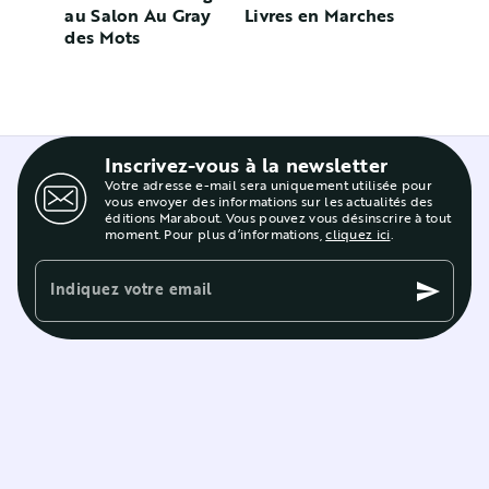
au Salon Au Gray
Livres en Marches
des Mots
Inscrivez-vous à la newsletter
Votre adresse e-mail sera uniquement utilisée pour
vous envoyer des informations sur les actualités des
éditions Marabout. Vous pouvez vous désinscrire à tout
moment. Pour plus d’informations,
cliquez ici
.
Indiquez votre email
send