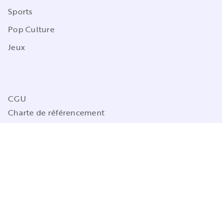
Sports
Pop Culture
Jeux
CGU
Charte de référencement
Charte des Données Personnelles
Mentions légales
Engagement durable
Paramétrez vos préférences cookies