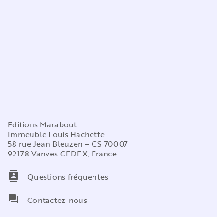
Editions Marabout
Immeuble Louis Hachette
58 rue Jean Bleuzen – CS 70007
92178 Vanves CEDEX, France
contacts
Questions fréquentes
question_answer
Contactez-nous