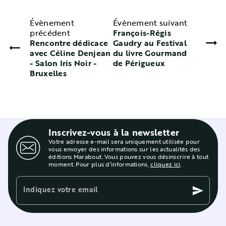
Évènement
Évènement suivant
précédent
François-Régis
Rencontre dédicace
Gaudry au Festival
avec Céline Denjean
du livre Gourmand
- Salon Iris Noir -
de Périgueux
Bruxelles
Inscrivez-vous à la newsletter
Votre adresse e-mail sera uniquement utilisée pour
vous envoyer des informations sur les actualités des
éditions Marabout. Vous pouvez vous désinscrire à tout
moment. Pour plus d’informations,
cliquez ici
.
Indiquez votre email
send