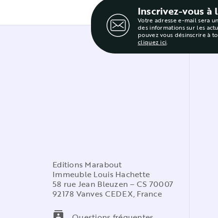
Inscrivez-vous à 
Votre adresse e-mail sera u
des informations sur les act
pouvez vous désinscrire à t
cliquez ici
.
Editions Marabout
Immeuble Louis Hachette
58 rue Jean Bleuzen – CS 70007
92178 Vanves CEDEX, France
contacts
Questions fréquentes