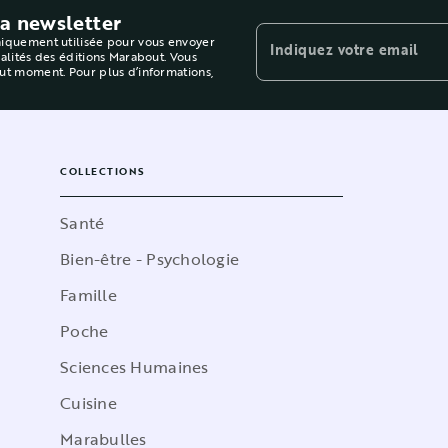
la newsletter
niquement utilisée pour vous envoyer
Indiquez votre email
ualités des éditions Marabout. Vous
out moment. Pour plus d’informations,
COLLECTIONS
Santé
Bien-être - Psychologie
Famille
Poche
Sciences Humaines
Cuisine
Marabulles