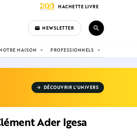
HACHETTE LIVRE
search
NEWSLETTER
email
search
NOTRE MAISON
PROFESSIONNELS
arrow_drop_down
arrow_drop_down
DÉCOUVRIR L'UNIVERS
arrow_forward
Clément Ader Igesa