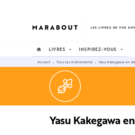
MENU
RECHERCHE
CONTENU
LES LIVRES DE VOS EN
LIVRES
INSPIREZ-VOUS
home
arrow_drop_down
arrow_drop_down
Accueil
Tous les événements
Yasu Kakegawa en dé
•
•
Yasu Kakegawa en 