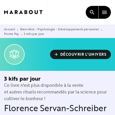
MENU
RECHERCHE
CONTENU
search
menu
PIED DE PAGE
Accueil
Bien-être - Psychologie - Développement personnel
•
•
Poche Psy
3 kifs par jour
•
DÉCOUVRIR L'UNIVERS
arrow_forward
3 kifs par jour
Ce livre n'est plus disponible à la vente
et autres rituels recommandés par la science pour
cultiver le bonheur !
Florence Servan-Schreiber