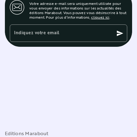
Votre adresse e-mail sera uniquement utilisée pour
vous envoyer des informations sur les actualités des
éditions Marabout. Vous pouvez vous désinscrire à tout
moment. Pour plus d’informations,
cliquez ici
.
Indiquez votre email
send
Editions Marabout