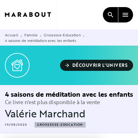
MENU
RECHERCHE
CONTENU
search
menu
PIED DE PAGE
Accueil
Famille
Grossesse-Education
•
•
•
4 saisons de méditation avec les enfants
DÉCOUVRIR L'UNIVERS
arrow_forward
4 saisons de méditation avec les enfants
Ce livre n'est plus disponible à la vente
Valérie Marchand
19/08/2020
GROSSESSE-EDUCATION