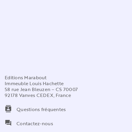
Editions Marabout
Immeuble Louis Hachette
58 rue Jean Bleuzen – CS 70007
92178 Vanves CEDEX, France
contacts
Questions fréquentes
question_answer
Contactez-nous