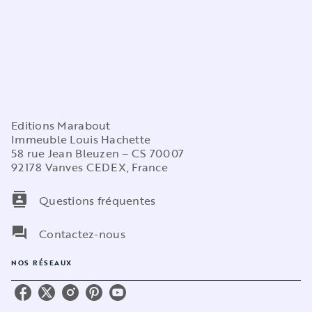
Editions Marabout
Immeuble Louis Hachette
58 rue Jean Bleuzen – CS 70007
92178 Vanves CEDEX, France
contacts
Questions fréquentes
question_answer
Contactez-nous
NOS RÉSEAUX