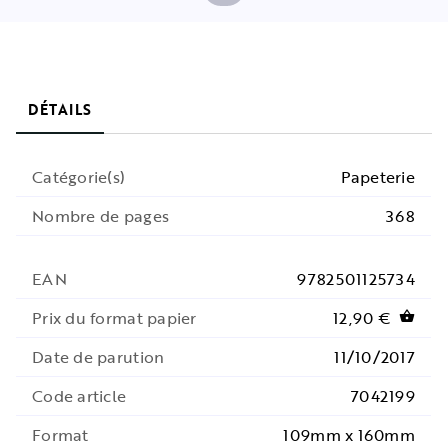
DÉTAILS
Catégorie(s)
Papeterie
Nombre de pages
368
EAN
9782501125734
Prix du format papier
12,90 €
shopping_basket
Date de parution
11/10/2017
Code article
7042199
Format
109mm x 160mm