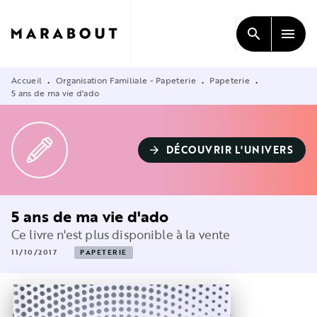
MENU
RECHERCHE
CONTENU
search
menu
PIED DE PAGE
Accueil
Organisation Familiale - Papeterie
Papeterie
•
•
•
5 ans de ma vie d'ado
DÉCOUVRIR L'UNIVERS
arrow_forward
5 ans de ma vie d'ado
Ce livre n'est plus disponible à la vente
11/10/2017
PAPETERIE