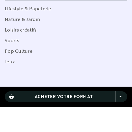
Lifestyle & Papeterie
Nature & Jardin
Loisirs créatifs
Sports
Pop Culture
Jeux
CGU
ACHETER VOTRE FORMAT
shopping_basket
arrow_drop_down
Charte de référencement
Charte des Données Personnelles
Mentions légales
Engagement durable