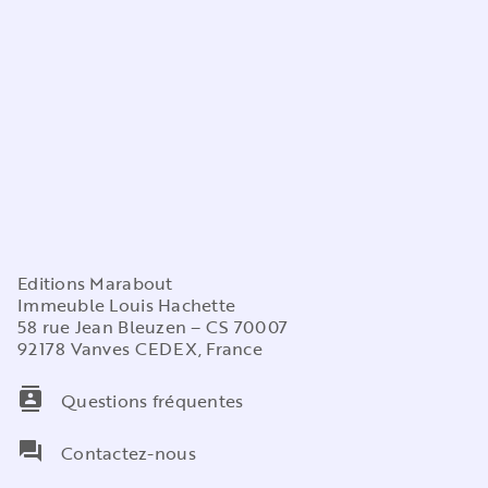
Editions Marabout
Immeuble Louis Hachette
58 rue Jean Bleuzen – CS 70007
92178 Vanves CEDEX, France
contacts
Questions fréquentes
question_answer
Contactez-nous