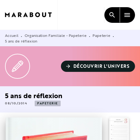
MENU
RECHERCHE
CONTENU
search
menu
PIED DE PAGE
Accueil
Organisation Familiale - Papeterie
Papeterie
•
•
•
5 ans de réflexion
DÉCOUVRIR L'UNIVERS
arrow_forward
5 ans de réflexion
08/10/2014
PAPETERIE