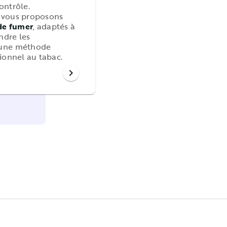
ontrôle.
 vous proposons
 de fumer
, adaptés à
ndre les
r une méthode
tionnel au tabac.
chevron_right