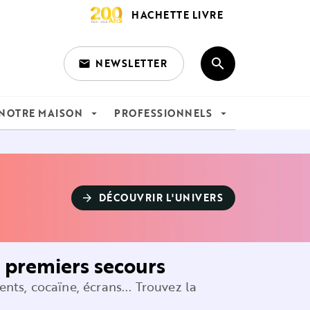
HACHETTE LIVRE
search
NEWSLETTER
email
search
NOTRE MAISON
PROFESSIONNELS
arrow_drop_down
arrow_drop_down
DÉCOUVRIR L'UNIVERS
arrow_forward
 premiers secours
ts, cocaïne, écrans... Trouvez la