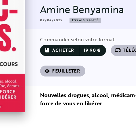
Amine Benyamina
09/04/2025
ESSAIS SANTÉ
Commander selon votre format
ACHETER
19,90 €
TÉLÉ
book
devices
FEUILLETER
visibility
Nouvelles drogues, alcool, médicamen
force de vous en libérer