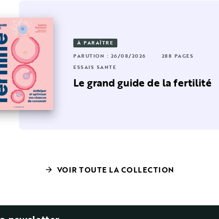
À PARAÎTRE
RUTION : 25/09/2024
56 PAGES
352 PAGES
PARUTION : 26/08/2026
288 PAGES
SAIS SANTÉ
ESSAIS SANTÉ
 avec
ompléments alimentaires :
Le grand guide de la fertilité
otre révolution …
VOIR TOUTE LA COLLECTION
arrow_forward
la newsletter