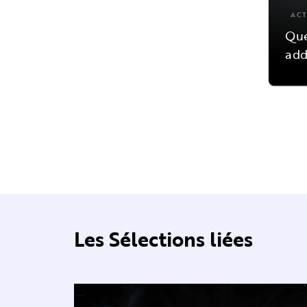
ACT
Que
add
Les Sélections liées