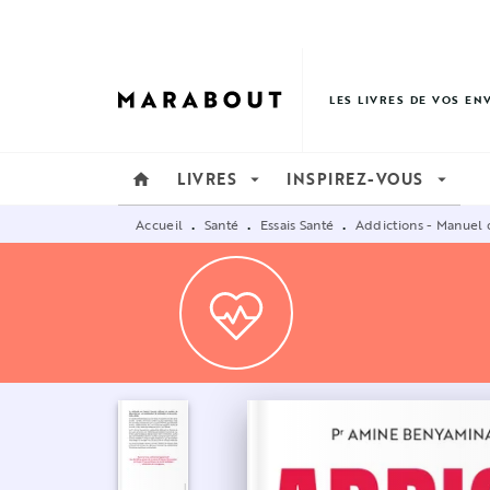
MENU
RECHERCHE
CONTENU
LES LIVRES DE VOS EN
LIVRES
INSPIREZ-VOUS
home
arrow_drop_down
arrow_drop_down
Accueil
Santé
Essais Santé
Addictions - Manuel 
•
•
•