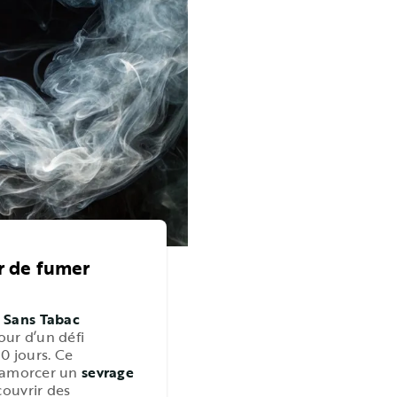
er de fumer
 Sans Tabac
our d’un défi
30 jours. Ce
r amorcer un
sevrage
couvrir des