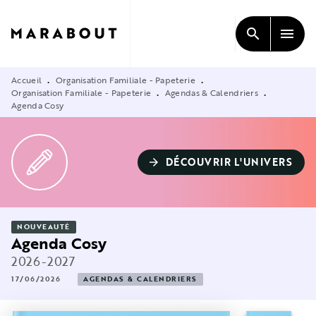
MENU
RECHERCHE
CONTENU
search
menu
PIED DE PAGE
Accueil
Organisation Familiale - Papeterie
•
•
Organisation Familiale - Papeterie
Agendas & Calendriers
•
•
Agenda Cosy
DÉCOUVRIR L'UNIVERS
arrow_forward
NOUVEAUTÉ
Agenda Cosy
2026-2027
17/06/2026
AGENDAS & CALENDRIERS