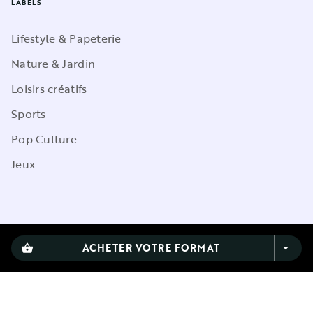
LABELS
Lifestyle & Papeterie
Nature & Jardin
Loisirs créatifs
Sports
Pop Culture
Jeux
CGU
ACHETER VOTRE FORMAT
shopping_basket
arrow_drop_down
Charte de référencement
Charte des Données Personnelles
Mentions légales