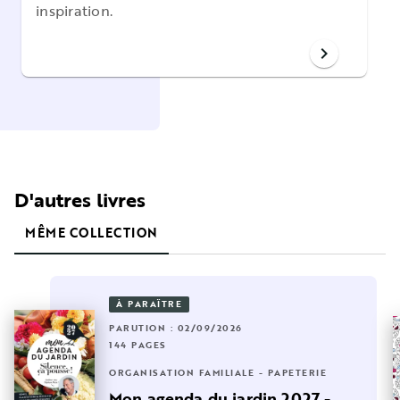
inspiration.
chevron_right
D'autres livres
MÊME COLLECTION
À PARAÎTRE
PARUTION : 02/09/2026
144 PAGES
ORGANISATION FAMILIALE - PAPETERIE
Mon agenda du jardin 2027 -