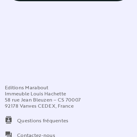
Editions Marabout
Immeuble Louis Hachette
58 rue Jean Bleuzen – CS 70007
92178 Vanves CEDEX, France
contacts
Questions fréquentes
question_answer
Contactez-nous