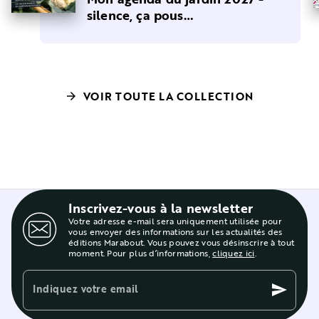
silence, ça pous…
VOIR TOUTE LA COLLECTION
arrow_forward
Inscrivez-vous à la newsletter
Votre adresse e-mail sera uniquement utilisée pour
vous envoyer des informations sur les actualités des
éditions Marabout. Vous pouvez vous désinscrire à tout
moment. Pour plus d’informations,
cliquez ici
.
Indiquez votre email
send