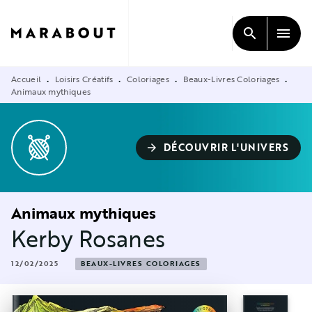
MENU
RECHERCHE
CONTENU
search
menu
PIED DE PAGE
Accueil
Loisirs Créatifs
Coloriages
Beaux-Livres Coloriages
•
•
•
•
Animaux mythiques
DÉCOUVRIR L'UNIVERS
arrow_forward
Animaux mythiques
Kerby Rosanes
12/02/2025
BEAUX-LIVRES COLORIAGES