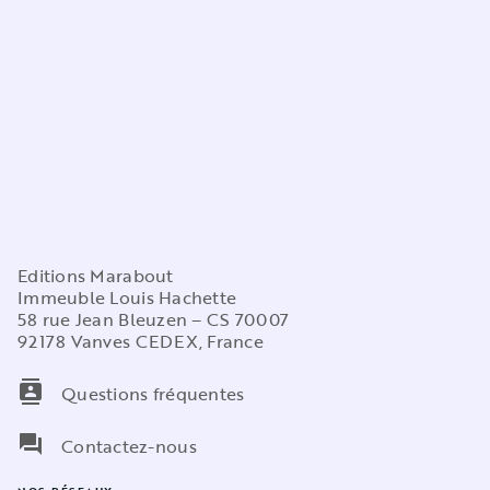
Editions Marabout
Immeuble Louis Hachette
58 rue Jean Bleuzen – CS 70007
92178 Vanves CEDEX, France
contacts
Questions fréquentes
question_answer
Contactez-nous