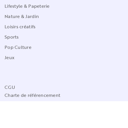
Lifestyle & Papeterie
Nature & Jardin
Loisirs créatifs
Sports
Pop Culture
Jeux
CGU
Charte de référencement
Charte des Données Personnelles
Mentions légales
Engagement durable
Paramétrez vos préférences cookies