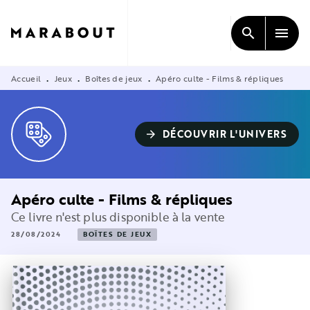
MENU
RECHERCHE
CONTENU
search
menu
PIED DE PAGE
Accueil
Jeux
Boîtes de jeux
Apéro culte - Films & répliques
•
•
•
DÉCOUVRIR L'UNIVERS
arrow_forward
Apéro culte - Films & répliques
Ce livre n'est plus disponible à la vente
28/08/2024
BOÎTES DE JEUX