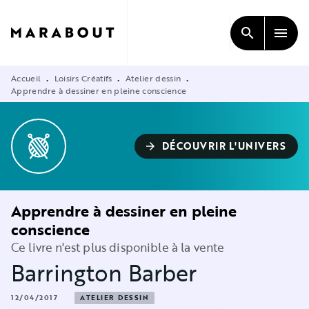
MENU
RECHERCHE
CONTENU
search
menu
PIED DE PAGE
Accueil
Loisirs Créatifs
Atelier dessin
•
•
•
Apprendre à dessiner en pleine conscience
DÉCOUVRIR L'UNIVERS
arrow_forward
Apprendre à dessiner en pleine
conscience
Ce livre n'est plus disponible à la vente
Barrington Barber
12/04/2017
ATELIER DESSIN