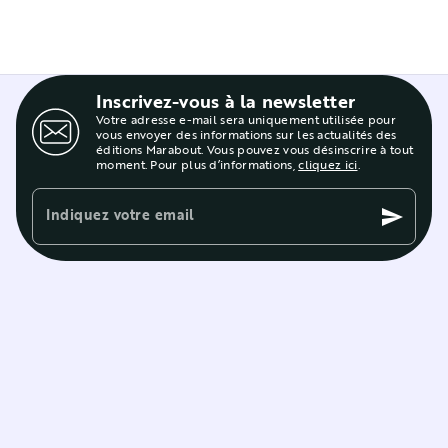
Inscrivez-vous à la newsletter
Votre adresse e-mail sera uniquement utilisée pour
vous envoyer des informations sur les actualités des
éditions Marabout. Vous pouvez vous désinscrire à tout
moment. Pour plus d’informations,
cliquez ici
.
Indiquez votre email
send