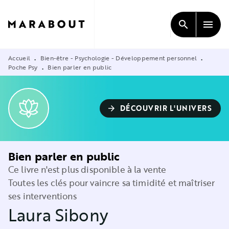
MENU
RECHERCHE
CONTENU
search
menu
PIED DE PAGE
Accueil
Bien-être - Psychologie - Développement personnel
•
•
Poche Psy
Bien parler en public
•
DÉCOUVRIR L'UNIVERS
arrow_forward
Bien parler en public
Ce livre n'est plus disponible à la vente
Toutes les clés pour vaincre sa timidité et maîtriser
ses interventions
Laura Sibony