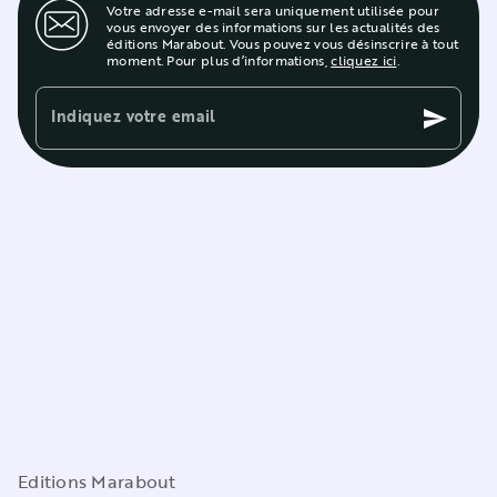
Votre adresse e-mail sera uniquement utilisée pour
vous envoyer des informations sur les actualités des
éditions Marabout. Vous pouvez vous désinscrire à tout
moment. Pour plus d’informations,
cliquez ici
.
Indiquez votre email
send
Editions Marabout