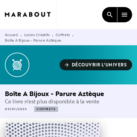
MENU
RECHERCHE
CONTENU
search
menu
PIED DE PAGE
Accueil
Loisirs Créatifs
Coffrets
•
•
•
Boîte A Bijoux - Parure Aztèque
DÉCOUVRIR L'UNIVERS
arrow_forward
Boîte A Bijoux - Parure Aztèque
Ce livre n'est plus disponible à la vente
09/01/2024
COFFRETS