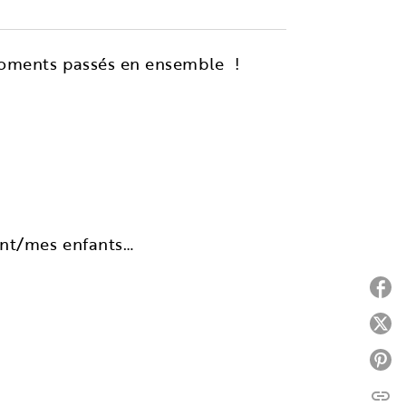
 moments passés en ensemble !
fant/mes enfants…
P
P
P
link
C