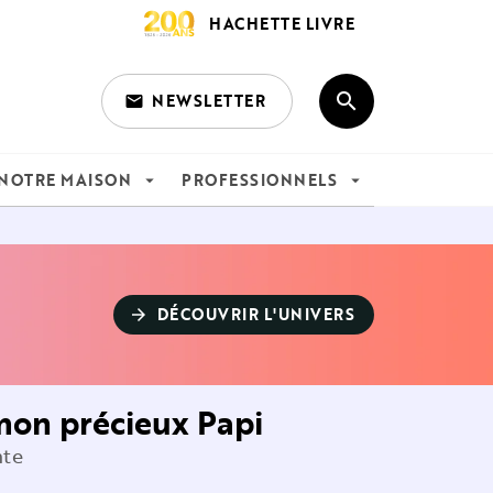
HACHETTE LIVRE
search
NEWSLETTER
email
search
NOTRE MAISON
PROFESSIONNELS
arrow_drop_down
arrow_drop_down
DÉCOUVRIR L'UNIVERS
arrow_forward
 mon précieux Papi
nte