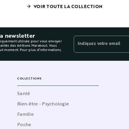
VOIR TOUTE LA COLLECTION
arrow_forward
la newsletter
niquement utilisée pour vous envoyer
Indiquez votre email
ualités des éditions Marabout. Vous
out moment. Pour plus d’informations,
COLLECTIONS
Santé
Bien-être - Psychologie
Famille
Poche