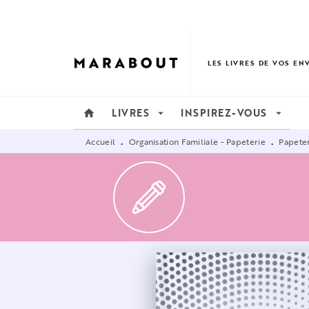
MENU
RECHERCHE
CONTENU
LES LIVRES DE VOS EN
LIVRES
INSPIREZ-VOUS
home
arrow_drop_down
arrow_drop_down
Accueil
Organisation Familiale - Papeterie
Papete
•
•