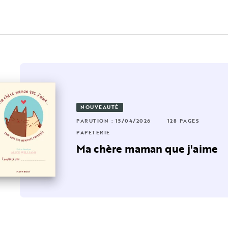
NOUVEAUTÉ
RUTION : 31/01/2024
6 PAGES
96 PAGES
PARUTION : 15/04/2026
128 PAGES
PETERIE
PAPETERIE
toi
e que j'aime chez toi ma
Ma chère maman que j'aime
amie d'amour