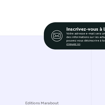
Inscrivez-vous à 
Votre adresse e-mail sera u
des informations sur les act
pouvez vous désinscrire à t
cliquez ici
.
Editions Marabout