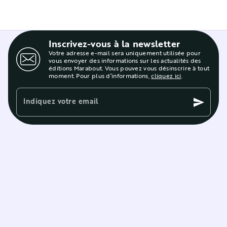
Inscrivez-vous à la newsletter
Votre adresse e-mail sera uniquement utilisée pour
vous envoyer des informations sur les actualités des
éditions Marabout. Vous pouvez vous désinscrire à tout
moment. Pour plus d’informations,
cliquez ici
.
Indiquez votre email
send