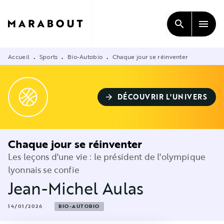
MENU
RECHERCHE
CONTENU
search
menu
PIED DE PAGE
Accueil
Sports
Bio-Autobio
Chaque jour se réinventer
•
•
•
DÉCOUVRIR L'UNIVERS
arrow_forward
Chaque jour se réinventer
Les leçons d'une vie : le président de l'olympique
lyonnais se confie
Jean-Michel Aulas
14/01/2026
BIO-AUTOBIO