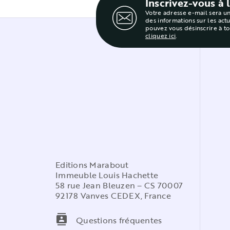
Inscrivez-vous à 
Votre adresse e-mail sera u
des informations sur les act
pouvez vous désinscrire à t
cliquez ici
.
Editions Marabout
Immeuble Louis Hachette
58 rue Jean Bleuzen – CS 70007
92178 Vanves CEDEX, France
contacts
Questions fréquentes