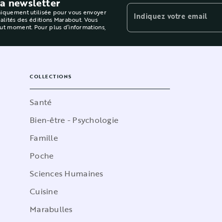
la newsletter
niquement utilisée pour vous envoyer
Indiquez votre email
ualités des éditions Marabout. Vous
out moment. Pour plus d’informations,
COLLECTIONS
Santé
Bien-être - Psychologie
Famille
Poche
Sciences Humaines
Cuisine
Marabulles