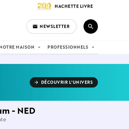
HACHETTE LIVRE
search
NEWSLETTER
email
search
NOTRE MAISON
PROFESSIONNELS
arrow_drop_down
arrow_drop_down
DÉCOUVRIR L'UNIVERS
arrow_forward
ium - NED
nte