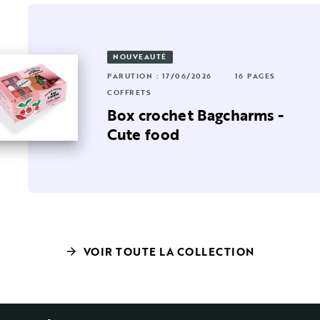
NOUVEAUTÉ
PARUTION : 17/06/2026
16 PAGES
RUTION : 08/10/2025
 PAGES
8 PAGES
COFFRETS
FFRETS
Box crochet Bagcharms -
ies
es breloques Maneki Neko
Cute food
VOIR TOUTE LA COLLECTION
arrow_forward