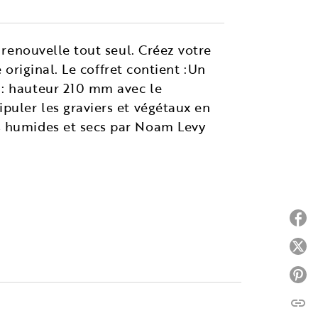
 renouvelle tout seul. Créez votre
e original. Le coffret contient :Un
 : hauteur 210 mm avec le
puler les graviers et végétaux en
ms humides et secs par Noam Levy
P
P
P
link
C