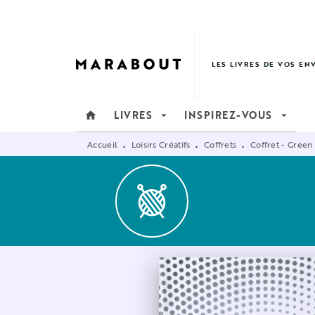
MENU
RECHERCHE
CONTENU
LES LIVRES DE VOS EN
LIVRES
INSPIREZ-VOUS
home
arrow_drop_down
arrow_drop_down
Accueil
Loisirs Créatifs
Coffrets
Coffret - Green
•
•
•