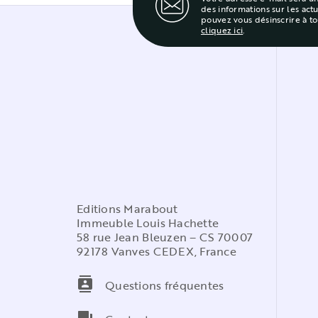
des informations sur les act
pouvez vous désinscrire à t
cliquez ici
.
Editions Marabout
Immeuble Louis Hachette
58 rue Jean Bleuzen – CS 70007
92178 Vanves CEDEX, France
contacts
Questions fréquentes