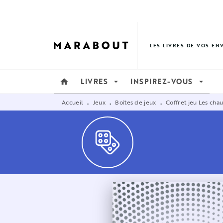
MENU
RECHERCHE
CONTENU
LES LIVRES DE VOS EN
LIVRES
INSPIREZ-VOUS
home
arrow_drop_down
arrow_drop_down
Accueil
Jeux
Boîtes de jeux
Coffret jeu Les cha
•
•
•