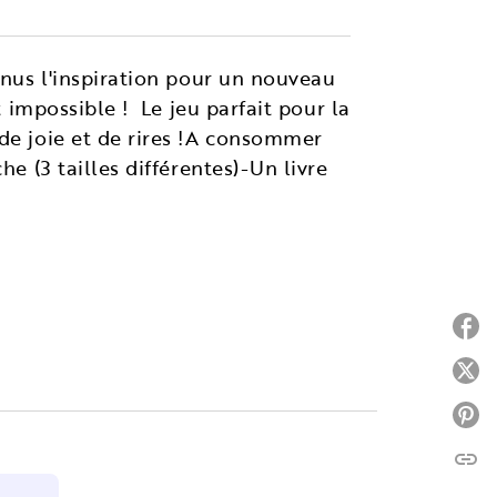
enus l'inspiration pour un nouveau
t impossible ! Le jeu parfait pour la
de joie et de rires !A consommer
e (3 tailles différentes)-Un livre
P
P
P
link
C