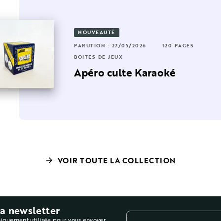
NOUVEAUTÉ
6 PAGES
RUTION : 01/10/2025
16 PAGES
PARUTION : 27/05/2026
120 PAGES
ÎTES DE JEUX
BOÎTES DE JEUX
te
e quiz des 1000 euros
Apéro culte Karaoké
VOIR TOUTE LA COLLECTION
arrow_forward
la newsletter
niquement utilisée pour vous envoyer