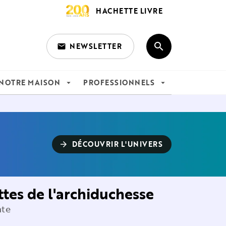
HACHETTE LIVRE
search
NEWSLETTER
email
search
NOTRE MAISON
PROFESSIONNELS
arrow_drop_down
arrow_drop_down
DÉCOUVRIR L'UNIVERS
arrow_forward
ttes de l'archiduchesse
nte