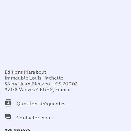
Editions Marabout
Immeuble Louis Hachette
58 rue Jean Bleuzen – CS 70007
92178 Vanves CEDEX, France
contacts
Questions fréquentes
question_answer
Contactez-nous
NOS RÉSEAUX