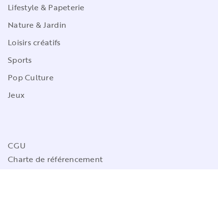
Lifestyle & Papeterie
Nature & Jardin
Loisirs créatifs
Sports
Pop Culture
Jeux
CGU
Charte de référencement
Charte des Données Personnelles
Mentions légales
Engagement durable
Paramétrez vos préférences cookies