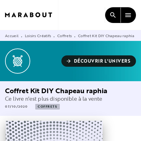
MENU
RECHERCHE
CONTENU
search
menu
PIED DE PAGE
Accueil
Loisirs Créatifs
Coffrets
Coffret Kit DIY Chapeau raphia
•
•
•
DÉCOUVRIR L'UNIVERS
arrow_forward
Coffret Kit DIY Chapeau raphia
Ce livre n'est plus disponible à la vente
07/10/2020
COFFRETS