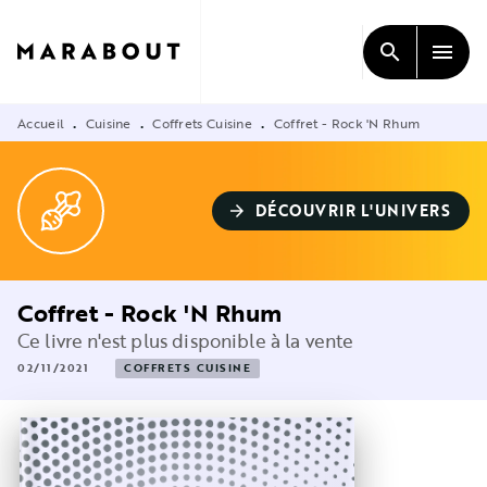
MENU
RECHERCHE
CONTENU
search
menu
PIED DE PAGE
Accueil
Cuisine
Coffrets Cuisine
Coffret - Rock 'N Rhum
•
•
•
DÉCOUVRIR L'UNIVERS
arrow_forward
Coffret - Rock 'N Rhum
Ce livre n'est plus disponible à la vente
02/11/2021
COFFRETS CUISINE