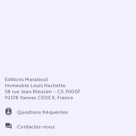
Editions Marabout
Immeuble Louis Hachette
58 rue Jean Bleuzen – CS 70007
92178 Vanves CEDEX, France
contacts
Questions fréquentes
question_answer
Contactez-nous