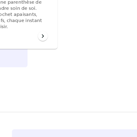
une parenthèse de
dre soin de soi.
rochet apaisants,
ifs, chaque instant
sir.
chevron_right