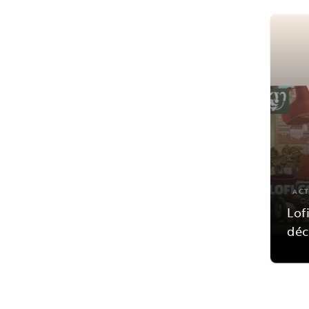
ACT
Lof
déc