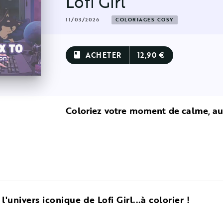
Lofi Girl
11/03/2026
COLORIAGES COSY
ACHETER
12,90 €
book
Coloriez votre moment de calme, au 
 l'univers iconique de Lofi Girl...à colorier !