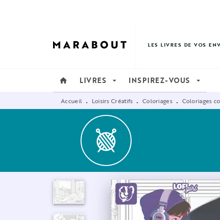
MENU
RECHERCHE
CONTENU
LES LIVRES DE VOS EN
LIVRES
INSPIREZ-VOUS
home
arrow_drop_down
arrow_drop_down
Accueil
Loisirs Créatifs
Coloriages
Coloriages c
•
•
•