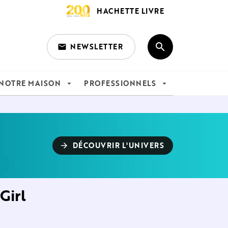
HACHETTE LIVRE
search
NEWSLETTER
email
search
NOTRE MAISON
PROFESSIONNELS
arrow_drop_down
arrow_drop_down
DÉCOUVRIR L'UNIVERS
arrow_forward
 Girl