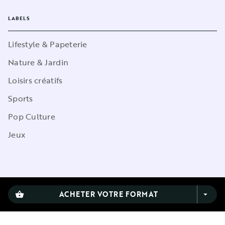
LABELS
Lifestyle & Papeterie
Nature & Jardin
Loisirs créatifs
Sports
Pop Culture
Jeux
CGU
ACHETER VOTRE FORMAT
shopping_basket
arrow_drop_down
Charte de référencement
Charte des Données Personnelles