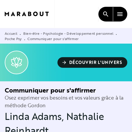
MENU
RECHERCHE
CONTENU
search
menu
PIED DE PAGE
Accueil
Bien-être - Psychologie - Développement personnel
•
•
Poche Psy
Communiquer pour s'affirmer
•
DÉCOUVRIR L'UNIVERS
arrow_forward
Communiquer pour s'affirmer
Osez exprimer vos besoins et vos valeurs grâce à la
méthode Gordon
Linda Adams
,
Nathalie
Reinhardt