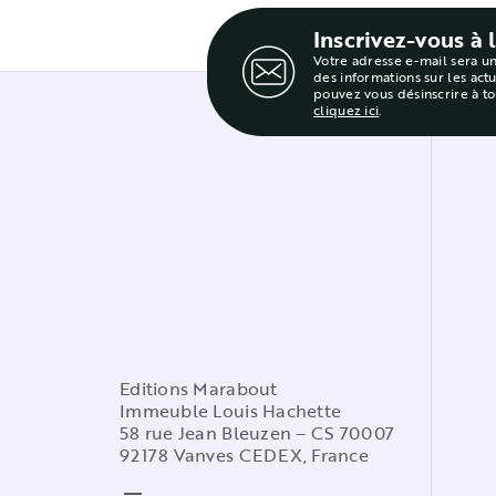
Inscrivez-vous à 
Votre adresse e-mail sera u
des informations sur les act
pouvez vous désinscrire à t
cliquez ici
.
Editions Marabout
Immeuble Louis Hachette
58 rue Jean Bleuzen – CS 70007
92178 Vanves CEDEX, France