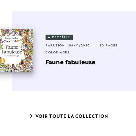
OUVEAUTÉ
À PARAÎTRE
RUTION : 17/06/2026
224 PAGES
44 PAGES
PARUTION : 04/11/2026
80 PAGES
LORIAGES
COLORIAGES
on petit monde à colorier
s
Faune fabuleuse
Cute 'n Cosy
VOIR TOUTE LA COLLECTION
arrow_forward