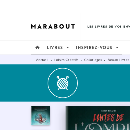
MENU
RECHERCHE
CONTENU
LES LIVRES DE VOS EN
LIVRES
INSPIREZ-VOUS
home
arrow_drop_down
arrow_drop_down
Accueil
Loisirs Créatifs
Coloriages
Beaux-Livres
•
•
•