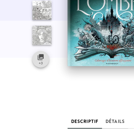
collections
+
3
DESCRIPTIF
DÉTAILS