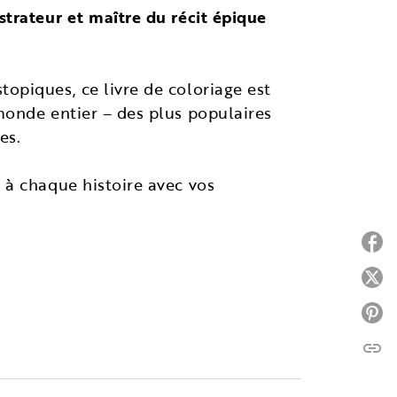
trateur et maître du récit épique
opiques, ce livre de coloriage est
monde entier – des plus populaires
es.
 à chaque histoire avec vos
P
P
P
link
C