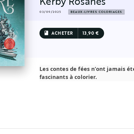
Kerby Rosanes
03/09/2025
BEAUX-LIVRES COLORIAGES
ACHETER
13,90 €
book
Les contes de fées n’ont jamais é
fascinants à colorier.