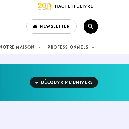
HACHETTE LIVRE
search
NEWSLETTER
email
search
NOTRE MAISON
PROFESSIONNELS
arrow_drop_down
arrow_drop_down
DÉCOUVRIR L'UNIVERS
arrow_forward