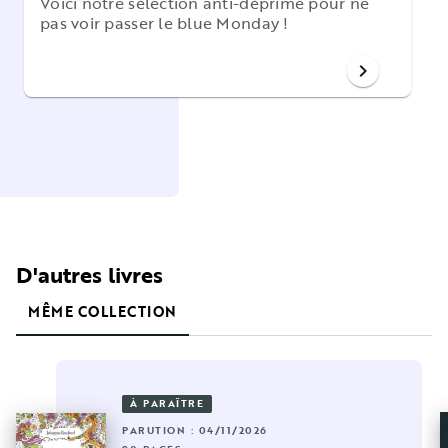
Voici notre sélection anti-déprime pour ne
pas voir passer le blue Monday !
chevron_right
D'autres livres
MÊME COLLECTION
À PARAÎTRE
PARUTION : 04/11/2026