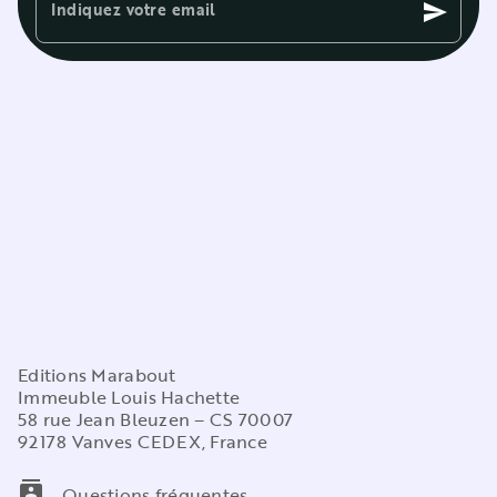
Indiquez votre email
send
Editions Marabout
Immeuble Louis Hachette
58 rue Jean Bleuzen – CS 70007
92178 Vanves CEDEX, France
contacts
Questions fréquentes