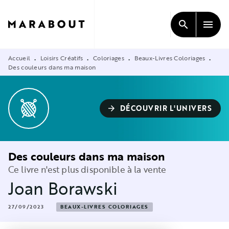
MENU
RECHERCHE
CONTENU
search
menu
PIED DE PAGE
Accueil
Loisirs Créatifs
Coloriages
Beaux-Livres Coloriages
•
•
•
•
Des couleurs dans ma maison
DÉCOUVRIR L'UNIVERS
arrow_forward
Des couleurs dans ma maison
Ce livre n'est plus disponible à la vente
Joan Borawski
27/09/2023
BEAUX-LIVRES COLORIAGES