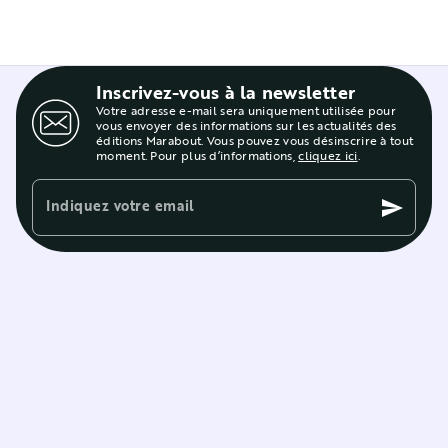
Inscrivez-vous à la newsletter
Votre adresse e-mail sera uniquement utilisée pour
vous envoyer des informations sur les actualités des
éditions Marabout. Vous pouvez vous désinscrire à tout
moment. Pour plus d’informations,
cliquez ici
.
Indiquez votre email
send