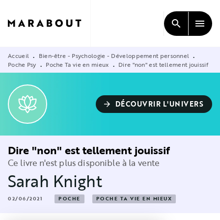
MENU
RECHERCHE
CONTENU
search
menu
PIED DE PAGE
Accueil
Bien-être - Psychologie - Développement personnel
•
•
Poche Psy
Poche Ta vie en mieux
Dire "non" est tellement jouissif
•
•
DÉCOUVRIR L'UNIVERS
arrow_forward
Dire "non" est tellement jouissif
Ce livre n'est plus disponible à la vente
Sarah Knight
02/06/2021
POCHE
POCHE TA VIE EN MIEUX