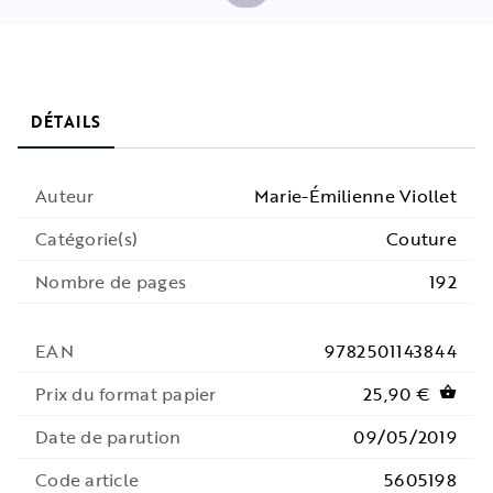
DÉTAILS
Auteur
Marie-Émilienne Viollet
Catégorie(s)
Couture
Nombre de pages
192
EAN
9782501143844
Prix du format papier
25,90 €
shopping_basket
Date de parution
09/05/2019
Code article
5605198