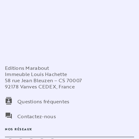
Editions Marabout
Immeuble Louis Hachette
58 rue Jean Bleuzen – CS 70007
92178 Vanves CEDEX, France
contacts
Questions fréquentes
question_answer
Contactez-nous
NOS RÉSEAUX