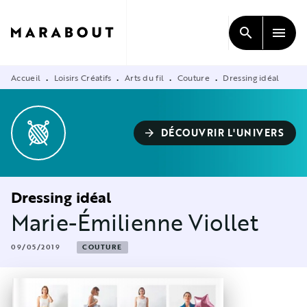
MENU
RECHERCHE
CONTENU
search
menu
PIED DE PAGE
Accueil
Loisirs Créatifs
Arts du fil
Couture
Dressing idéal
•
•
•
•
DÉCOUVRIR L'UNIVERS
arrow_forward
Dressing idéal
Marie-Émilienne Viollet
09/05/2019
COUTURE