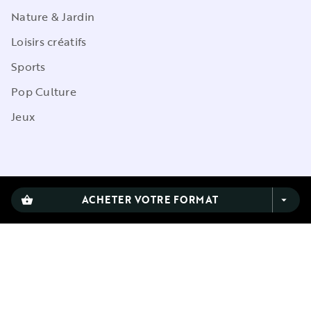
Nature & Jardin
Loisirs créatifs
Sports
Pop Culture
Jeux
CGU
ACHETER VOTRE FORMAT
shopping_basket
arrow_drop_down
Charte de référencement
Charte des Données Personnelles
Mentions légales
Engagement durable
Paramétrez vos préférences cookies