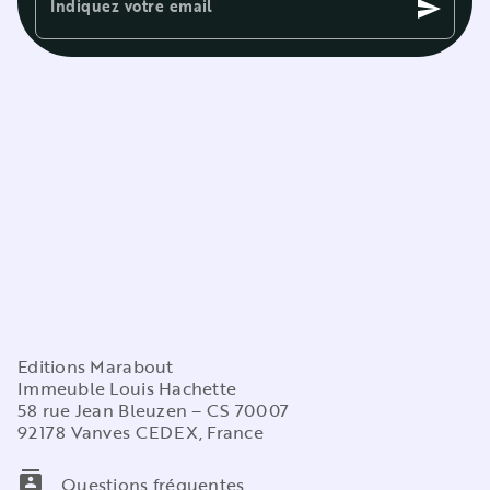
Indiquez votre email
send
Editions Marabout
Immeuble Louis Hachette
58 rue Jean Bleuzen – CS 70007
92178 Vanves CEDEX, France
contacts
Questions fréquentes