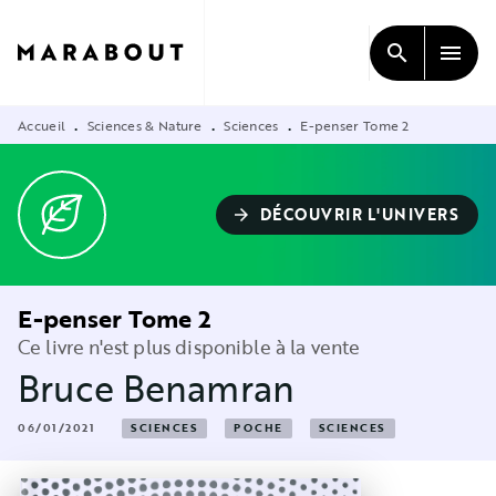
MENU
RECHERCHE
CONTENU
search
menu
PIED DE PAGE
Accueil
Sciences & Nature
Sciences
E-penser Tome 2
•
•
•
DÉCOUVRIR L'UNIVERS
arrow_forward
E-penser Tome 2
Ce livre n'est plus disponible à la vente
Bruce Benamran
06/01/2021
SCIENCES
POCHE
SCIENCES