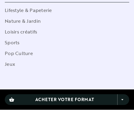
Lifestyle & Papeterie
Nature & Jardin
Loisirs créatifs
Sports
Pop Culture
Jeux
CGU
ACHETER VOTRE FORMAT
shopping_basket
arrow_drop_down
Charte de référencement
Charte des Données Personnelles
Mentions légales
Engagement durable