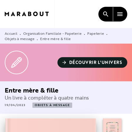
MENU
RECHERCHE
CONTENU
search
menu
PIED DE PAGE
Accueil
Organisation Familiale - Papeterie
Papeterie
•
•
•
Objets à message
Entre mère & fille
•
DÉCOUVRIR L'UNIVERS
arrow_forward
Entre mère & fille
Un livre à compléter à quatre mains
19/04/2023
OBJETS À MESSAGE