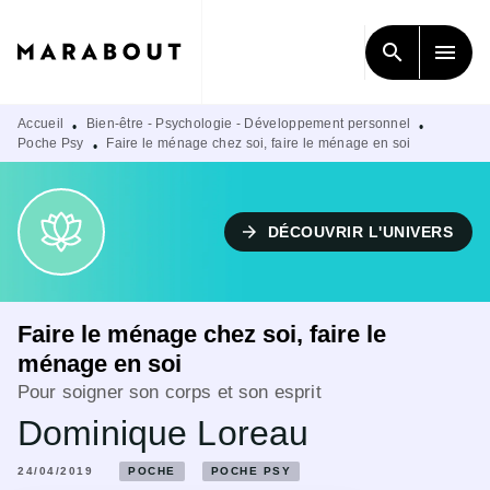
MENU
RECHERCHE
CONTENU
search
menu
PIED DE PAGE
Accueil
Bien-être - Psychologie - Développement personnel
•
•
Poche Psy
Faire le ménage chez soi, faire le ménage en soi
•
arrow_forward
DÉCOUVRIR L'UNIVERS
Faire le ménage chez soi, faire le
ménage en soi
Pour soigner son corps et son esprit
Dominique Loreau
24/04/2019
POCHE
POCHE PSY