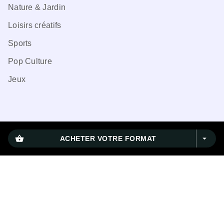
Nature & Jardin
Loisirs créatifs
Sports
Pop Culture
Jeux
CGU
shopping_basket
arrow_drop_down
ACHETER VOTRE FORMAT
Charte de référencement
Charte des Données Personnelles
Mentions légales
Engagement durable
Paramétrez vos préférences cookies