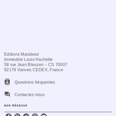
Editions Marabout
Immeuble Louis Hachette
58 rue Jean Bleuzen – CS 70007
92178 Vanves CEDEX, France
contacts
Questions fréquentes
question_answer
Contactez-nous
NOS RÉSEAUX