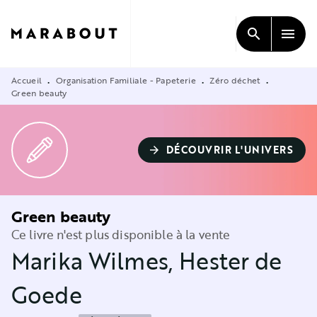
MENU
RECHERCHE
CONTENU
search
menu
PIED DE PAGE
Accueil
Organisation Familiale - Papeterie
Zéro déchet
•
•
•
Green beauty
DÉCOUVRIR L'UNIVERS
arrow_forward
Green beauty
Ce livre n'est plus disponible à la vente
Marika Wilmes
,
Hester de
Goede