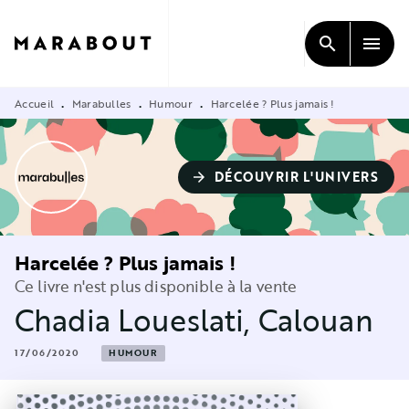
MENU
RECHERCHE
CONTENU
search
menu
PIED DE PAGE
Accueil
Marabulles
Humour
Harcelée ? Plus jamais !
•
•
•
DÉCOUVRIR L'UNIVERS
arrow_forward
Harcelée ? Plus jamais !
Ce livre n'est plus disponible à la vente
Chadia Loueslati
,
Calouan
17/06/2020
HUMOUR