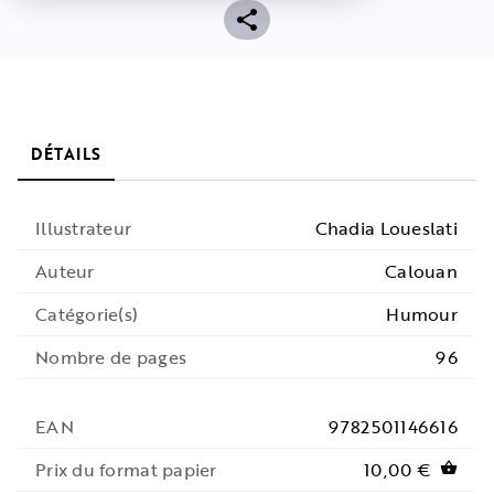
DÉTAILS
Illustrateur
Chadia Loueslati
Auteur
Calouan
Catégorie(s)
Humour
Nombre de pages
96
EAN
9782501146616
Prix du format papier
10,00 €
shopping_basket