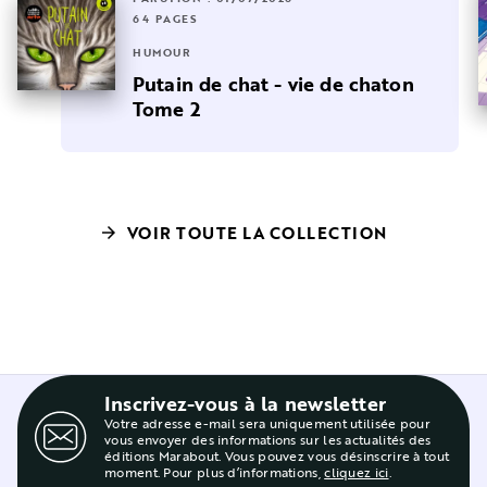
64 PAGES
HUMOUR
Putain de chat - vie de chaton
Tome 2
VOIR TOUTE LA COLLECTION
arrow_forward
Inscrivez-vous à la newsletter
Votre adresse e-mail sera uniquement utilisée pour
vous envoyer des informations sur les actualités des
éditions Marabout. Vous pouvez vous désinscrire à tout
moment. Pour plus d’informations,
cliquez ici
.