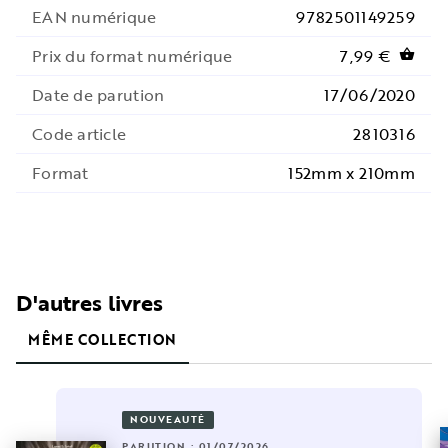
EAN numérique
9782501149259
Prix du format numérique
7,99 €
shopping_basket
Date de parution
17/06/2020
Code article
2810316
Format
152mm x 210mm
D'autres livres
MÊME COLLECTION
NOUVEAUTÉ
PARUTION : 01/07/2026