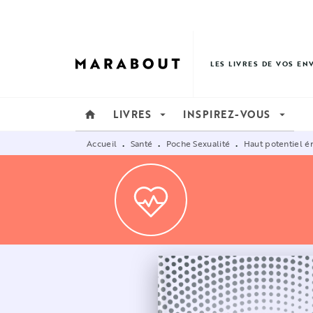
MENU
RECHERCHE
CONTENU
LES LIVRES DE VOS EN
LIVRES
INSPIREZ-VOUS
home
arrow_drop_down
arrow_drop_down
Accueil
Santé
Poche Sexualité
Haut potentiel é
•
•
•