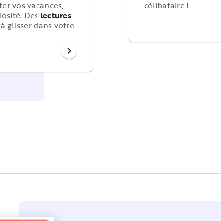
er vos vacances,
célibataire !
riosité. Des
lectures
 à glisser dans votre
chevron_right