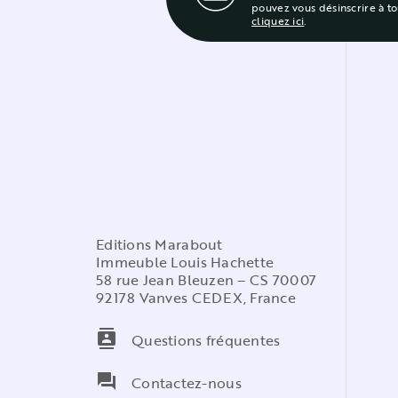
pouvez vous désinscrire à t
cliquez ici
.
Editions Marabout
Immeuble Louis Hachette
58 rue Jean Bleuzen – CS 70007
92178 Vanves CEDEX, France
contacts
Questions fréquentes
question_answer
Contactez-nous