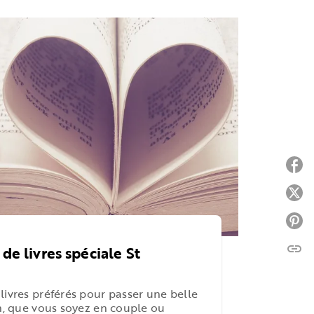
P
P
P
link
C
de livres spéciale St
livres préférés pour passer une belle
in, que vous soyez en couple ou