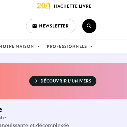
HACHETTE LIVRE
search
NEWSLETTER
email
search
NOTRE MAISON
PROFESSIONNELS
arrow_drop_down
arrow_drop_down
DÉCOUVRIR L'UNIVERS
arrow_forward
e
nte
panouissante et décomplexée