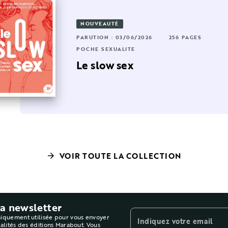
NOUVEAUTÉ
RUTION : 25/01/2023
28 PAGES
352 PAGES
PARUTION : 03/06/2026
256 PAGES
CHE SEXUALITÉ
POCHE SEXUALITÉ
'extase sexuelle
Le slow sex
VOIR TOUTE LA COLLECTION
arrow_forward
la newsletter
niquement utilisée pour vous envoyer
Indiquez votre email
ualités des éditions Marabout. Vous