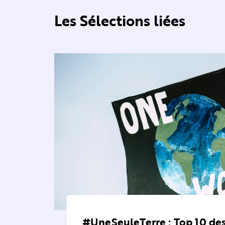
Les Sélections liées
#UneSeuleTerre : Top 10 des