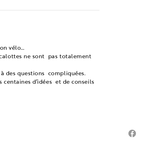
 son vélo…
s calottes ne sont pas totalement
s à des questions compliquées.
s centaines d’idées et de conseils
P