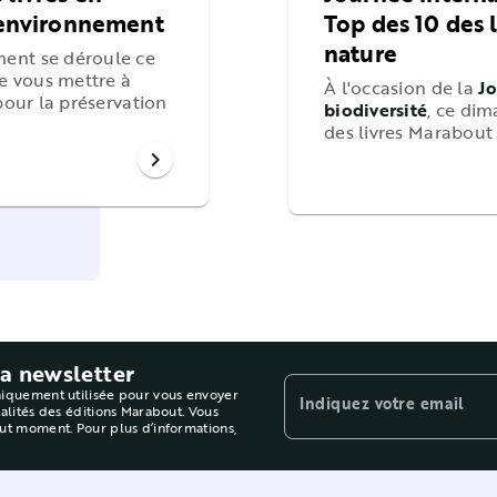
l’environnement
Top des 10 des 
nature
ment se déroule ce
de vous mettre à
À l'occasion de la
Jo
 pour la préservation
biodiversité
, ce di
des livres Marabout
chevron_right
la newsletter
niquement utilisée pour vous envoyer
Indiquez votre email
ualités des éditions Marabout. Vous
out moment. Pour plus d’informations,