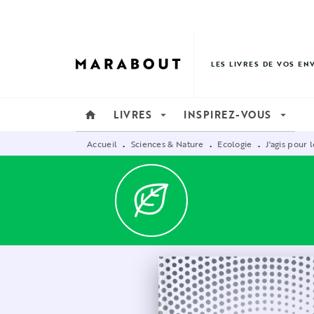
MENU
RECHERCHE
CONTENU
LES LIVRES DE VOS EN
LIVRES
INSPIREZ-VOUS
home
arrow_drop_down
arrow_drop_down
Accueil
Sciences & Nature
Ecologie
J'agis pour 
•
•
•