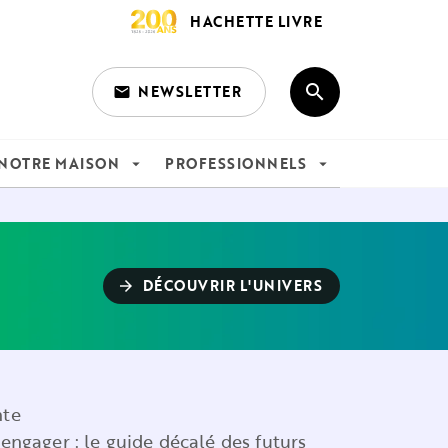
HACHETTE LIVRE
search
NEWSLETTER
email
search
NOTRE MAISON
PROFESSIONNELS
arrow_drop_down
arrow_drop_down
DÉCOUVRIR L'UNIVERS
arrow_forward
nte
s'engager : le guide décalé des futurs