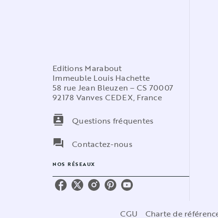
Editions Marabout
Immeuble Louis Hachette
58 rue Jean Bleuzen – CS 70007
92178 Vanves CEDEX, France
contacts
Questions fréquentes
question_answer
Contactez-nous
NOS RÉSEAUX
CGU
Charte de référen