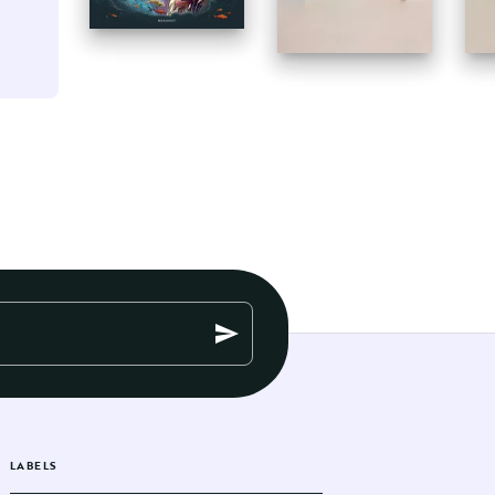
P
send
LABELS