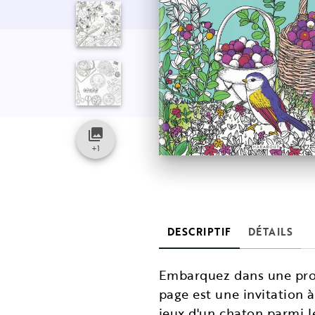
collections
+
1
DESCRIPTIF
DÉTAILS
Embarquez dans une prom
page est une invitation à
jeux d'un chaton parmi l