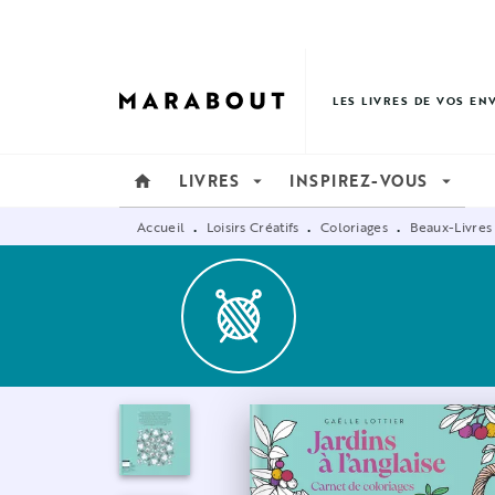
MENU
RECHERCHE
CONTENU
LES LIVRES DE VOS EN
LIVRES
INSPIREZ-VOUS
home
arrow_drop_down
arrow_drop_down
Accueil
Loisirs Créatifs
Coloriages
Beaux-Livres
•
•
•