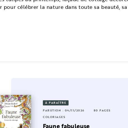
 pour célébrer la nature dans toute sa beauté, sa 
OUVEAUTÉ
À PARAÎTRE
RUTION : 17/06/2026
224 PAGES
44 PAGES
PARUTION : 04/11/2026
80 PAGES
LORIAGES
COLORIAGES
on petit monde à colorier
s
Faune fabuleuse