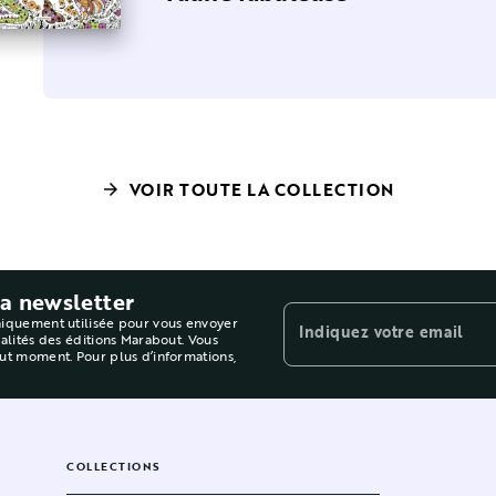
Cute 'n Cosy
VOIR TOUTE LA COLLECTION
arrow_forward
la newsletter
niquement utilisée pour vous envoyer
Indiquez votre email
ualités des éditions Marabout. Vous
out moment. Pour plus d’informations,
COLLECTIONS