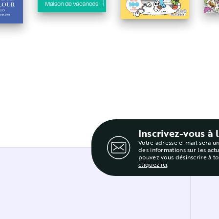
fleurs
- 
Inscrivez-vous à 
Votre adresse e-mail sera u
des informations sur les act
pouvez vous désinscrire à t
cliquez ici
.