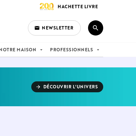
HACHETTE LIVRE
search
NEWSLETTER
email
search
NOTRE MAISON
PROFESSIONNELS
arrow_drop_down
arrow_drop_down
DÉCOUVRIR L'UNIVERS
arrow_forward