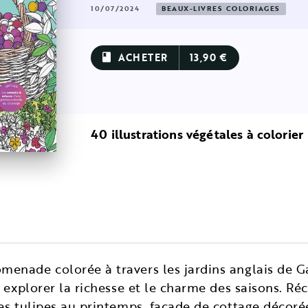
10/07/2024
BEAUX-LIVRES COLORIAGES
ACHETER
13,90 €
book
40 illustrations végétales à colorier
enade colorée à travers les jardins anglais de G
 explorer la richesse et le charme des saisons. Réc
es tulipes au printemps, façade de cottage décoré