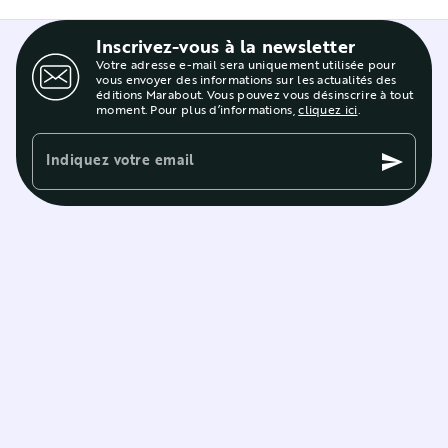
Inscrivez-vous à la newsletter
Votre adresse e-mail sera uniquement utilisée pour
vous envoyer des informations sur les actualités des
éditions Marabout. Vous pouvez vous désinscrire à tout
moment. Pour plus d’informations,
cliquez ici
.
Indiquez votre email
send