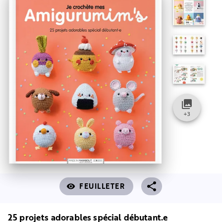
collections
+
3
FEUILLETER
visibility
25 projets adorables spécial débutant.e