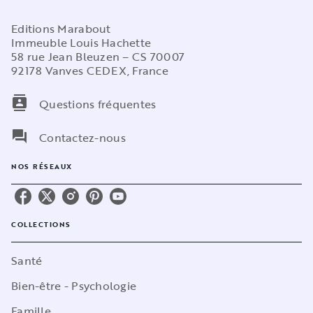
Editions Marabout
Immeuble Louis Hachette
58 rue Jean Bleuzen – CS 70007
92178 Vanves CEDEX, France
contacts
Questions fréquentes
question_answer
Contactez-nous
NOS RÉSEAUX
COLLECTIONS
Santé
Bien-être - Psychologie
Famille