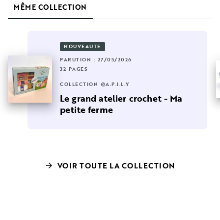
MÊME COLLECTION
NOUVEAUTÉ
PARUTION : 27/05/2026
32 PAGES
COLLECTION @A.P.I.L.Y
Le grand atelier crochet - Ma
petite ferme
VOIR TOUTE LA COLLECTION
arrow_forward