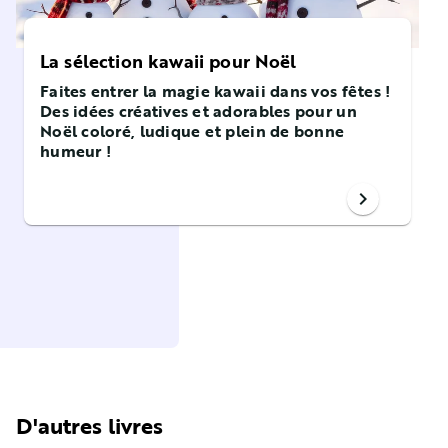
La sélection kawaii pour Noël
Faites entrer la magie kawaii dans vos fêtes !
Des idées créatives et adorables pour un
Noël coloré, ludique et plein de bonne
humeur !
chevron_right
D'autres livres