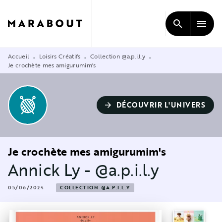
MENU
RECHERCHE
CONTENU
search
menu
PIED DE PAGE
Accueil
Loisirs Créatifs
Collection @a.p.i.l.y
•
•
•
Je crochète mes amigurumim's
DÉCOUVRIR L'UNIVERS
arrow_forward
Je crochète mes amigurumim's
Annick Ly - @a.p.i.l.y
05/06/2024
COLLECTION @A.P.I.L.Y