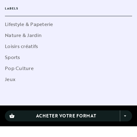
LABELS
Lifestyle & Papeterie
Nature & Jardin
Loisirs créatifs
Sports
Pop Culture
Jeux
CGU
ACHETER VOTRE FORMAT
shopping_basket
arrow_drop_down
Charte de référencement
Charte des Données Personnelles
Mentions légales