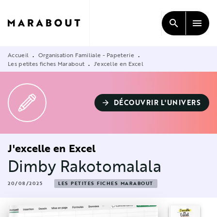
MENU
RECHERCHE
CONTENU
search
menu
PIED DE PAGE
Accueil
Organisation Familiale - Papeterie
•
•
Les petites fiches Marabout
J'excelle en Excel
•
DÉCOUVRIR L'UNIVERS
arrow_forward
J'excelle en Excel
Dimby Rakotomalala
20/08/2025
LES PETITES FICHES MARABOUT