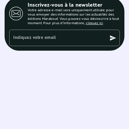
Inscrivez-vous à la newsletter
Votre adresse e-mail sera uniquement utilisée pour
vous envoyer des informations sur les actualités des
éditions Marabout. Vous pouvez vous désinscrire à tout
moment. Pour plus d’informations,
cliquez ici
.
Indiquez votre email
send