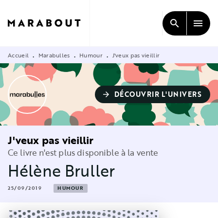
MENU
RECHERCHE
CONTENU
search
menu
PIED DE PAGE
Accueil
Marabulles
Humour
J'veux pas vieillir
•
•
•
DÉCOUVRIR L'UNIVERS
arrow_forward
J'veux pas vieillir
Ce livre n'est plus disponible à la vente
Hélène Bruller
25/09/2019
HUMOUR