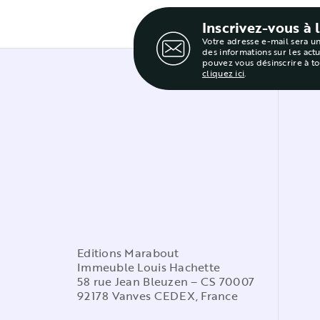
Inscrivez-vous à 
Votre adresse e-mail sera u
des informations sur les act
pouvez vous désinscrire à t
cliquez ici
.
Editions Marabout
Immeuble Louis Hachette
58 rue Jean Bleuzen – CS 70007
92178 Vanves CEDEX, France