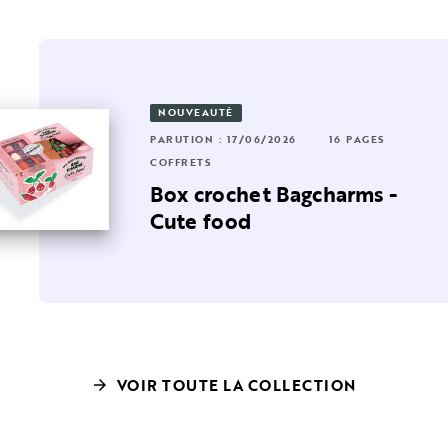
NOUVEAUTÉ
PARUTION : 17/06/2026
16 PAGES
RUTION : 08/10/2025
 PAGES
8 PAGES
COFFRETS
FFRETS
Box crochet Bagcharms -
ies
es breloques Maneki Neko
Cute food
VOIR TOUTE LA COLLECTION
arrow_forward