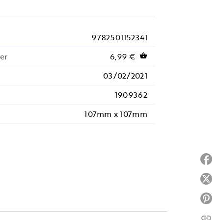
9782501152341
er
6,99 €
shopping_basket
03/02/2021
1909362
107mm x 107mm
P
P
P
link
C