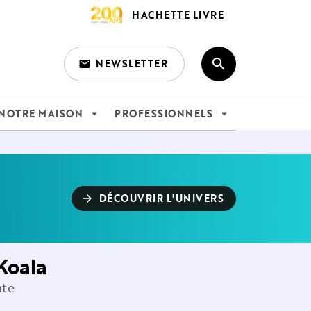
HACHETTE LIVRE
search
NEWSLETTER
email
search
NOTRE MAISON
PROFESSIONNELS
arrow_drop_down
arrow_drop_down
DÉCOUVRIR L'UNIVERS
arrow_forward
Koala
nte