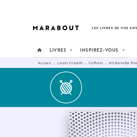
MENU
RECHERCHE
CONTENU
LES LIVRES DE VOS EN
LIVRES
INSPIREZ-VOUS
home
arrow_drop_down
arrow_drop_down
Accueil
Loisirs Créatifs
Coffrets
Kit Barrette Po
•
•
•