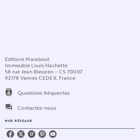
Editions Marabout
Immeuble Louis Hachette
58 rue Jean Bleuzen – CS 70007
92178 Vanves CEDEX, France
contacts
Questions fréquentes
question_answer
Contactez-nous
NOS RÉSEAUX