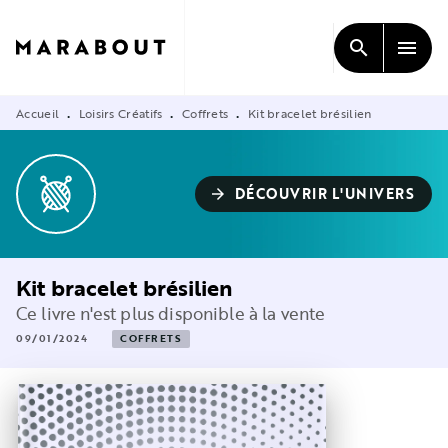
MENU
RECHERCHE
CONTENU
search
menu
PIED DE PAGE
Accueil
Loisirs Créatifs
Coffrets
Kit bracelet brésilien
•
•
•
DÉCOUVRIR L'UNIVERS
arrow_forward
Kit bracelet brésilien
Ce livre n'est plus disponible à la vente
09/01/2024
COFFRETS