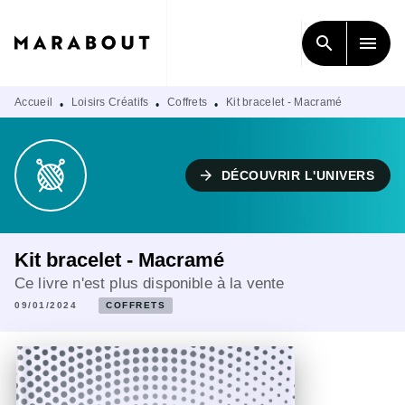
MENU
RECHERCHE
CONTENU
search
menu
PIED DE PAGE
Accueil
Loisirs Créatifs
Coffrets
Kit bracelet - Macramé
•
•
•
arrow_forward
DÉCOUVRIR L'UNIVERS
Kit bracelet - Macramé
Ce livre n'est plus disponible à la vente
09/01/2024
COFFRETS