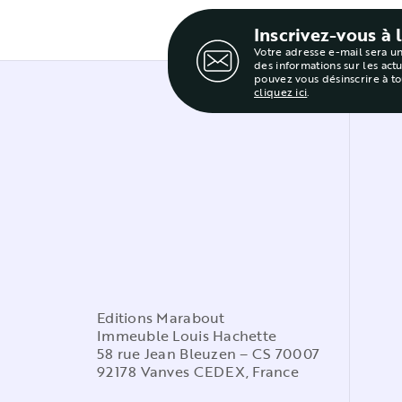
Inscrivez-vous à 
Votre adresse e-mail sera u
des informations sur les act
pouvez vous désinscrire à t
cliquez ici
.
Editions Marabout
Immeuble Louis Hachette
58 rue Jean Bleuzen – CS 70007
92178 Vanves CEDEX, France