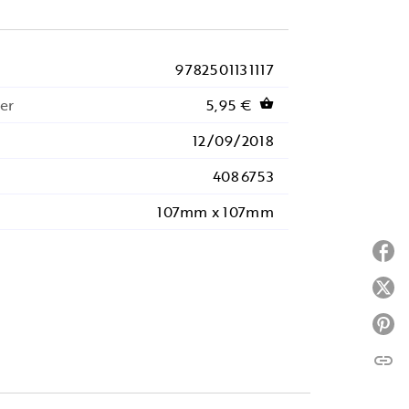
9782501131117
er
5,95 €
shopping_basket
12/09/2018
4086753
107mm x 107mm
P
P
P
link
C