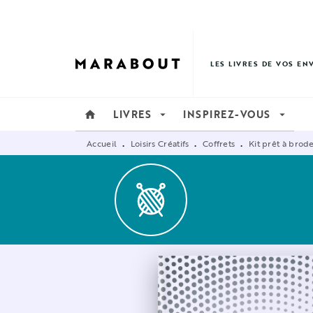
MENU
RECHERCHE
CONTENU
LES LIVRES DE VOS EN
LIVRES
INSPIREZ-VOUS
home
arrow_drop_down
arrow_drop_down
Accueil
Loisirs Créatifs
Coffrets
Kit prêt à brod
•
•
•