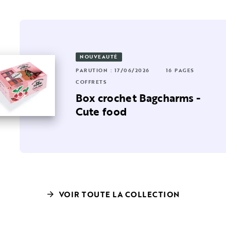
NOUVEAUTÉ
PARUTION : 17/06/2026
16 PAGES
RUTION : 08/10/2025
 PAGES
8 PAGES
COFFRETS
FFRETS
Box crochet Bagcharms -
ies
es breloques Maneki Neko
Cute food
VOIR TOUTE LA COLLECTION
arrow_forward