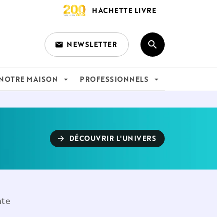
HACHETTE LIVRE
search
NEWSLETTER
email
search
NOTRE MAISON
PROFESSIONNELS
arrow_drop_down
arrow_drop_down
DÉCOUVRIR L'UNIVERS
arrow_forward
nte