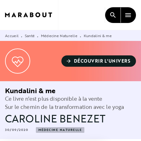
MENU
RECHERCHE
CONTENU
search
menu
PIED DE PAGE
Accueil
Santé
Médecine Naturelle
Kundalini & me
•
•
•
DÉCOUVRIR L'UNIVERS
arrow_forward
Kundalini & me
Ce livre n'est plus disponible à la vente
Sur le chemin de la transformation avec le yoga
CAROLINE BENEZET
30/09/2020
MÉDECINE NATURELLE