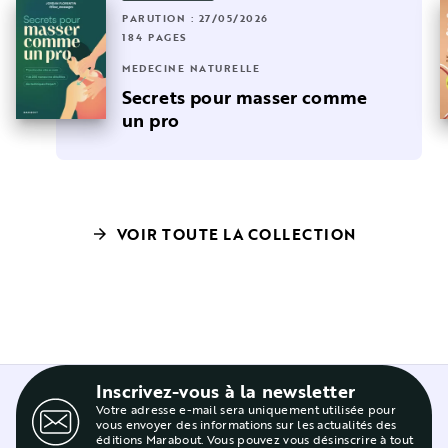
PARUTION : 27/05/2026
184 PAGES
MÉDECINE NATURELLE
Secrets pour masser comme
un pro
VOIR TOUTE LA COLLECTION
arrow_forward
Inscrivez-vous à la newsletter
Votre adresse e-mail sera uniquement utilisée pour
vous envoyer des informations sur les actualités des
éditions Marabout. Vous pouvez vous désinscrire à tout