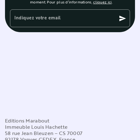
moment. Pour plus d’informations,
cliquez ici
.
Indiquez votre email
send
Editions Marabout
Immeuble Louis Hachette
58 rue Jean Bleuzen – CS 70007
92178 Vanves CEDEX, France